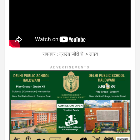
रामनगर : ग्राउंड जीरो से :> लाइव
ADVERTISEMENTS