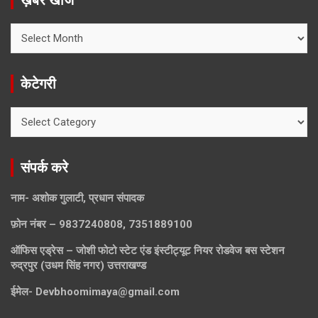
ख़बरें खोजे
ख़बरें
खोजे
केटेगरी
केटेगरी
संपर्क करे
नाम- अशोक गुलाटी, प्रधान संपादक
फ़ोन नंबर – 9837240808, 7351889100
ऑफिस एड्रेस – जोशी फोटो स्टेट एंड इंस्टीट्यूट नियर रोडवेज बस स्टेशन
रुद्रपुर (उधम सिंह नगर) उत्तराखण्ड
ईमेल-
Devbhoomimaya@gmail.com