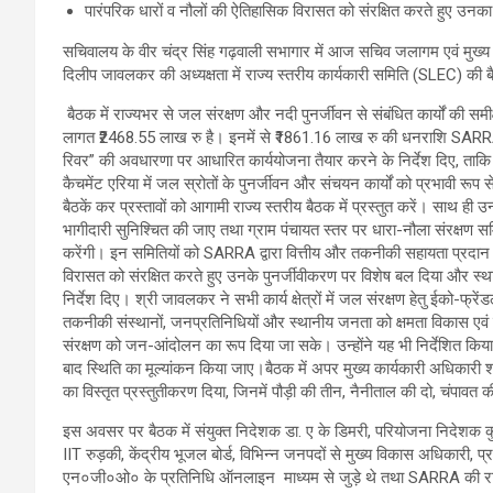
पारंपरिक धारों व नौलों की ऐतिहासिक विरासत को संरक्षित करते हुए उनक
सचिवालय के वीर चंद्र सिंह गढ़वाली सभागार में आज सचिव जलागम एवं मुख्य 
दिलीप जावलकर की अध्यक्षता में राज्य स्तरीय कार्यकारी समिति (SLEC) क
बैठक में राज्यभर से जल संरक्षण और नदी पुनर्जीवन से संबंधित कार्यों की 
लागत ₹2468.55 लाख रु है। इनमें से ₹1861.16 लाख रु की धनराशि SARRA 
रिवर” की अवधारणा पर आधारित कार्ययोजना तैयार करने के निर्देश दिए, त
कैचमेंट एरिया में जल स्रोतों के पुनर्जीवन और संचयन कार्यों को प्रभावी 
बैठकें कर प्रस्तावों को आगामी राज्य स्तरीय बैठक में प्रस्तुत करें। साथ ही उन्
भागीदारी सुनिश्चित की जाए तथा ग्राम पंचायत स्तर पर धारा-नौला संरक्षण स
करेंगी। इन समितियों को SARRA द्वारा वित्तीय और तकनीकी सहायता प्रदान क
विरासत को संरक्षित करते हुए उनके पुनर्जीवीकरण पर विशेष बल दिया और स्था
निर्देश दिए। श्री जावलकर ने सभी कार्य क्षेत्रों में जल संरक्षण हेतु ईको-फ
तकनीकी संस्थानों, जनप्रतिनिधियों और स्थानीय जनता को क्षमता विकास एवं 
संरक्षण को जन-आंदोलन का रूप दिया जा सके। उन्होंने यह भी निर्देशित किया क
बाद स्थिति का मूल्यांकन किया जाए।बैठक में अपर मुख्य कार्यकारी अधिका
का विस्तृत प्रस्तुतीकरण दिया, जिनमें पौड़ी की तीन, नैनीताल की दो, चंपाव
इस अवसर पर बैठक में संयुक्त निदेशक डा. ए के डिमरी, परियोजना निदेशक क
IIT रुड़की, केंद्रीय भूजल बोर्ड, विभिन्न जनपदों से मुख्य विकास अधिकारी, प्
एन०जी०ओ० के प्रतिनिधि ऑनलाइन माध्यम से जुड़े थे तथा SARRA की राज