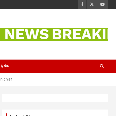
ई-पेपर
 in chief