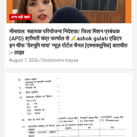
अन्य बड़ी खबरे
भीमताल: सहायक परियोजना निदेशक/ जिला मिशन प्रबंधक
(APD) श्रीमती चंद्र फर्त्याल से
ashok gulati एडिटर
इन चीफ ‘देवभूमि माया’ न्यूज़ पोर्टल चैनल [एक्सक्लूसिव] बातचीत
:- लाइव
August 7, 2026
Devbhoomi mayaa