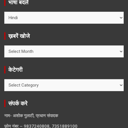
भाषा बदलें
ख़बरें खोजे
ख़बरें
खोजे
केटेगरी
केटेगरी
संपर्क करे
नाम- अशोक गुलाटी, प्रधान संपादक
फ़ोन नंबर – 9837240808, 7351889100