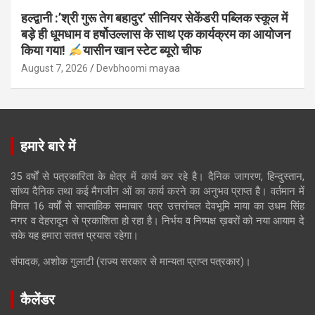
हल्द्वानी :’श्री गुरू तेग बहादुर’ सीनियर सेकेंडरी पब्लिक स्कूल में
बड़े ही धूमधाम व हर्षोउल्लास के साथ एक कार्यक्रम का आयोजन
किया गया!
यासीन खान स्टेट ब्यूरो चीफ
August 7, 2026
Devbhoomi mayaa
हमारे बारे में
35 वर्षों से पत्रकारिता के क्षेत्र में कार्य कर रहे है। दैनिक जागरण, हिन्दुस्तान,
सांध्य दैनिक तथा कई मैगजीन ओं का कार्य करने का अनुभव प्राप्त है। वर्तमान में
विगत 16 वर्षों से साप्ताहिक समाचार पत्र उत्तरांचल देवभूमि माया का उधम सिंह
नगर व देहरादून से प्रकाशिता हो रहा है। निर्भय व निष्पक्ष ख़बरों को नया आयाम दे
सके यह हमारा सतत्त प्रयास रहेगा।
संपादक, अशोक गुलाटी (राज्य सरकार से मान्यता प्राप्त पत्रकार)।
कैलेंडर