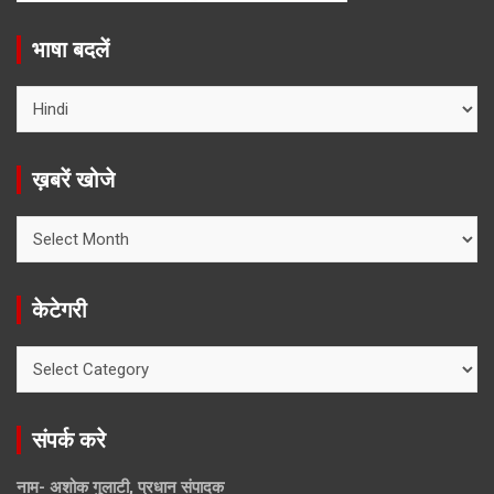
भाषा बदलें
ख़बरें खोजे
ख़बरें
खोजे
केटेगरी
केटेगरी
संपर्क करे
नाम- अशोक गुलाटी, प्रधान संपादक