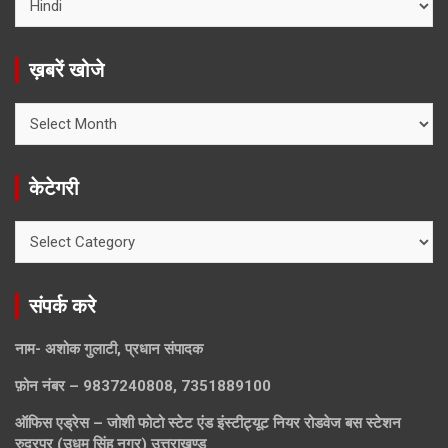
ख़बरें खोजे
ख़बरें
खोजे
केटेगरी
केटेगरी
संपर्क करे
नाम- अशोक गुलाटी, प्रधान संपादक
फ़ोन नंबर – 9837240808, 7351889100
ऑफिस एड्रेस – जोशी फोटो स्टेट एंड इंस्टीट्यूट नियर रोडवेज बस स्टेशन
रुद्रपुर (उधम सिंह नगर) उत्तराखण्ड