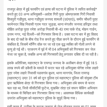
राजपुर क्षेत्र में हुई फायरिंग एवं हत्या की घटना में पुलिस ने त्वरित कार्रवाई*
करते हुए 03 अन्य अभियुक्तों—आदेश गिरी पुत्र ओमप्रकाश गिरी निवासी
शिवपुरी गडीपुता, थाना गडीपुता जनपद शामली (उ0प्र0), समीर चौधरी पुत्र
चरमेनदर सिंह निवासी ग्राम गदर जुड्डा, थाना मंगलौर जनपद हरिद्वार तथा
मोहित अरोड़ा पुत्र रमेश अरोड़ा निवासी बी-43 रामा पार्क रोड, मोहन गार्डन,
उत्तम नगर, नई दिल्ली—को गिरफ्तार किया है। उक्त घटना बार में हुए विवाद
के बाद दो पक्षों के बीच रोड रेंज करते हुए पीछा करने के दौरान हुई फायरिंग से
संबंधित है, जिसमें मॉर्निंग वॉक पर जा रहे एक वृद्ध व्यक्ति की गोली लगने से
मृत्यु हो गई थी। प्रकरण में पूर्व में भी 04 अभियुक्तों को गिरफ्तार कर जेल
भेजा जा चुका है, जबकि अन्य की गिरफ्तारी हेतु लगातार दबिश दी जा रही है।
इसके अतिरिक्त, महाराष्ट्र के रायगढ़ जनपद के अलीबाग क्षेत्र में हुई 18.5
लाख रुपये की डकैती के मामले में फरार चल रहे अभियुक्त योगेश रमेश लहारे
पुत्र रमेश लहारे निवासी पडसगांव बुधरु, थाना मानगांव, जिला रायगढ़
(महाराष्ट्र) उम्र 31 वर्ष को दून पुलिस एवं महाराष्ट्र पुलिस की संयुक्त टीम
द्वारा ऋषिकेश क्षेत्र से गिरफ्तार किया गया। अभियुक्त लंबे समय से फरार
चल रहा था, जिसे सीसीटीवी फुटेज, मुखबिर तंत्र एवं सघन चेकिंग अभियान
के माध्यम से चिन्हित कर गिरफ्तार किया गया। आवश्यक विधिक कार्यवाही
उपरांत अभियुक्त को महाराष्ट्र पुलिस के सुपुर्द किया गया।
इसी क्रम में, उड़ीसा के कटक जनपद से जेल तोड़कर फरार हुए 01 लाख