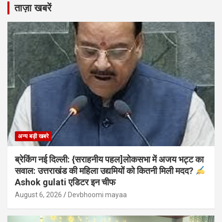
ताज़ा खबरें
अन्य बड़ी खबरे
ब्रेकिंग नई दिल्ली: {सराहनीय पहल]लोकसभा में अजय भट्ट का
सवाल: उत्तराखंड की महिला उद्यमियों को कितनी मिली मदद?
Ashok gulati एडिटर इन चीफ
August 6, 2026
Devbhoomi mayaa