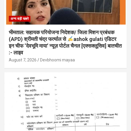
अन्य बड़ी खबरे
भीमताल: सहायक परियोजना निदेशक/ जिला मिशन प्रबंधक
(APD) श्रीमती चंद्र फर्त्याल से
ashok gulati एडिटर
इन चीफ ‘देवभूमि माया’ न्यूज़ पोर्टल चैनल [एक्सक्लूसिव] बातचीत
:- लाइव
August 7, 2026
Devbhoomi mayaa