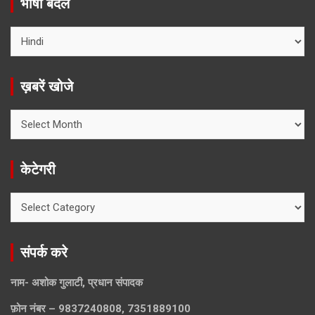
भाषा बदलें
ख़बरें खोजे
ख़बरें
खोजे
केटेगरी
केटेगरी
संपर्क करे
नाम- अशोक गुलाटी, प्रधान संपादक
फ़ोन नंबर – 9837240808, 7351889100