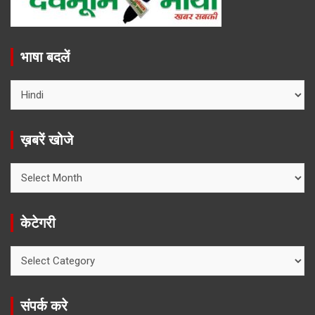
भाषा बदलें
ख़बरें खोजे
ख़बरें
खोजे
केटेगरी
केटेगरी
संपर्क करे