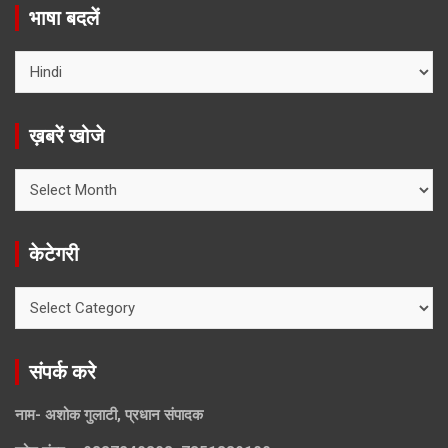
भाषा बदलें
ख़बरें खोजे
ख़बरें
खोजे
केटेगरी
केटेगरी
संपर्क करे
नाम- अशोक गुलाटी, प्रधान संपादक