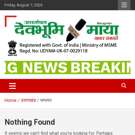
Skip
Friday, August 7, 2026
to
content
खबर सबकी
Dev Bhoomi Maya
Home
उत्तराखंड
चम्पावत
Nothing Found
It seems we can’t find what you’re looking for. Perhaps