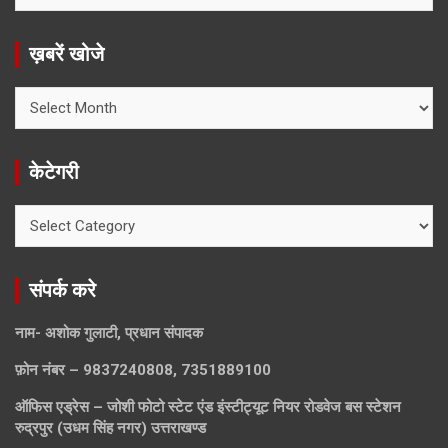
ख़बरें खोजे
ख़बरें
खोजे
केटेगरी
केटेगरी
संपर्क करे
नाम- अशोक गुलाटी, प्रधान संपादक
फ़ोन नंबर – 9837240808, 7351889100
ऑफिस एड्रेस – जोशी फोटो स्टेट एंड इंस्टीट्यूट नियर रोडवेज बस स्टेशन
रुद्रपुर (उधम सिंह नगर) उत्तराखण्ड