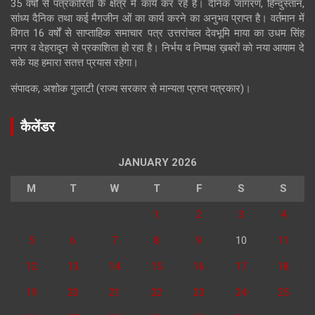
35 वर्षों से पत्रकारिता के क्षेत्र में कार्य कर रहे है। दैनिक जागरण, हिन्दुस्तान,
सांध्य दैनिक तथा कई मैगजीन ओं का कार्य करने का अनुभव प्राप्त है। वर्तमान में
विगत 16 वर्षों से साप्ताहिक समाचार पत्र उत्तरांचल देवभूमि माया का उधम सिंह
नगर व देहरादून से प्रकाशिता हो रहा है। निर्भय व निष्पक्ष ख़बरों को नया आयाम दे
सके यह हमारा सतत्त प्रयास रहेगा।
संपादक, अशोक गुलाटी (राज्य सरकार से मान्यता प्राप्त पत्रकार)।
कैलेंडर
JANUARY 2026
M
T
W
T
F
S
S
1
2
3
4
5
6
7
8
9
10
11
12
13
14
15
16
17
18
19
20
21
22
23
24
25