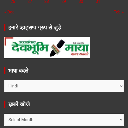
26
27
28
29
30
31
« Dec
Feb »
हमारे व्हाट्सप्प ग्रुप से जुड़े
भाषा बदलें
ख़बरें खोजे
ख़बरें
खोजे